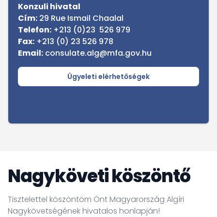
Konzuli hivatal
Cím:
29 Rue Ismail Chaalal
Telefon:
+213 (0)23 526 979
Fax:
+213 (0) 23 526 978
Email:
consulate.alg@mfa.gov.hu
Ügyeleti elérhetőségek
Nagyköveti köszöntő
Tisztelettel köszöntöm Önt Magyarország Algíri
Nagykövetségének hivatalos honlapján!