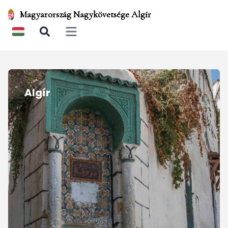
Magyarország Nagykövetsége Algír
Open main menu
Algír