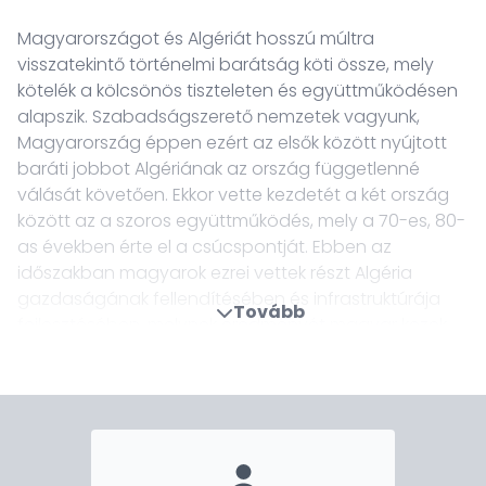
Magyarországot és Algériát hosszú múltra
visszatekintő történelmi barátság köti össze, mely
kötelék a kölcsönös tiszteleten és együttműködésen
alapszik. Szabadságszerető nemzetek vagyunk,
Magyarország éppen ezért az elsők között nyújtott
baráti jobbot Algériának az ország függetlenné
válását követően. Ekkor vette kezdetét a két ország
között az a szoros együttműködés, mely a 70-es, 80-
as években érte el a csúcspontját. Ebben az
időszakban magyarok ezrei vettek részt Algéria
gazdaságának fellendítésében és infrastruktúrája
Tovább
fejlesztésében, melynek eredményét magyar kezek
által létrehozott vagy megtervezett épületek százai
őrzik Algéria-szerte mind a mai napig. Ezek között is
kiemelkedő építészeti alkotás az egykori budapesti
Népstadion pontos másaként magyar tervezésben
és részben kivitelezésben épült algíri Július 5. Stadion,
mely napjainkban is a két ország történelmi