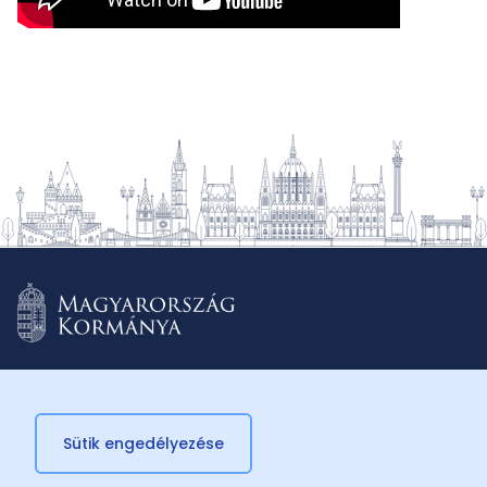
Sütik engedélyezése
© 2026 Külügyminisztérium