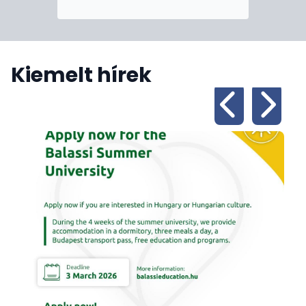
szempontjából jelenleg nem számít kiemelt
desztinációnak, pedig az ország természeti kincsei,
izgalmas történelmi városai, különleges
gasztronómiája élmények sokaságát kínálhatják az
Kiemelt hírek
egyedi turisztikai élményre vágyó idelátogatóknak.
Kérem böngéssze végig honlapunkat, ahol bővebb
információkat talál a két ország közötti
kapcsolatokról és a követségünk munkájáról.
Amennyiben pedig utazást tervez Algériába,
javaslom, hogy elsősorban a szervezett, csoportos
utazást részesítse előnyben, és indulás előtte
feltétlenül tanulmányozza a konzuli szolgálat
országtájékoztatóját.
Köszönöm megtisztelő figyelmét!
Üdvözlettel,
Dr. Szarka Gábor Levente
rendkívüli és meghatalmazott nagykövet