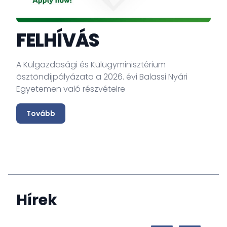
Ké
kí
FELHÍVÁS
o
(
á
A Külgazdasági és Külügyminisztérium
m
ösztöndíjpályázata a 2026. évi Balassi Nyári
vé
Egyetemen való részvételre
mi
in
Tovább
Hírek