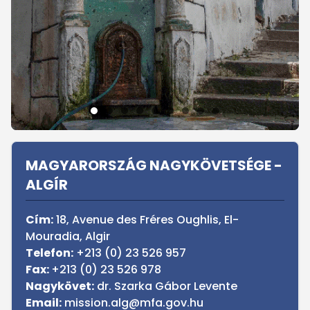
Sidebar
MAGYARORSZÁG NAGYKÖVETSÉGE -
ALGÍR
Cím:
18, Avenue des Fréres Oughlis, El-
Mouradia, Algir
Telefon:
+213 (0) 23 526 957
Fax:
+213 (0) 23 526 978
Nagykövet:
dr. Szarka Gábor Levente
Email:
mission.alg@mfa.gov.hu