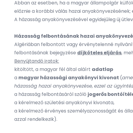
Abban az esetben, ha a magyar állampolgár külfö
előznie a korábbi válás hazai anyakönyvezésének; 
A házasság anyakönyvezésével egyidejűleg új útle
Házasság felbontásának hazai anyakönyvezé
Algériában felbontott vagy érvénytelenné nyilván
felbontásának bejegyzése
díjköteles eljárás
, me
Benyújtandó iratok:
kitöltött, a magyar fél által aláírt
adatlap
a
magyar házassági anyakönyvi kivonat
(
amen
házasság hazai anyakönyvezése,
ezzel az ügyint
a házasság felbontásáról szóló
jogerős bontóítél
a kérelmező születési anyakönyvi kivonata,
a kérelmező érvényes személyazonosságát és álla
azzal rendelkezik).