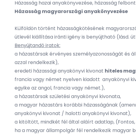
Házasság hazai anyakönyvezése, házasság felbon
Házasság magyarországi anyakönyvezése
Külföldön történt házasságkötésének magyarorszá
útlevél kiállítása iránti igény is benyújtható (lásd. ú
Benyújtandó iratok:
a házastársak érvényes személyazonosságát és ál
azzal rendelkezik),
eredeti házassági anyakönyvi kivonat
hiteles magy
francia vagy német nyelven kiadott anyakönyvi ki
egyike az angol, francia vagy német.),
a házastársak születési anyakönyvi kivonata,
a magyar házastárs korábbi házasságának (amennyib
anyakönyvi kivonat / halotti anyakönyvi kivonat),
a kitöltött, mindkét fél által aláírt
adatlap
, (Fontos
ha a magyar állampolgár fél rendelkezik magyar be