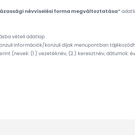
házassági névviselési forma megváltoztatása”
adatla
tásba vételi adatlap
a konzuli információk/konzuli díjak menüpontban tájékozódh
rint (nevek: (1.) vezetéknév, (2.) keresztnév, dátumok: é