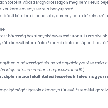
ldön történt válása Magyarországon még nem került beje
e két kérelem egyszerre is benyújtható.
vél iránti kérelem is beadható, amennyiben a kérelmező 
se
ított házasság hazai anyakönyvezését Konzuli Osztályunk
lyről a konzuli információk/konzuli díjak menüpontban tá
nyiben a házasságkötés hazai anyakönyvezése még nem tö
ézés ideje értelemszerűen meghosszabbodik
),
et diplomáciai felülhitelesítéssel és hiteles magyar 
mpolgárságát igazoló okmánya (útlevél/személyi igazo