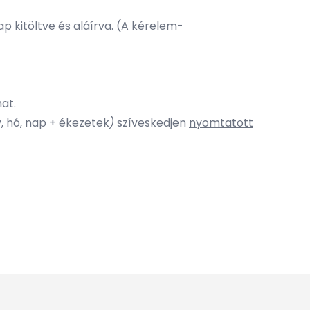
p kitöltve és aláírva. (
A kérelem-
at.
v, hó, nap + ékezetek
)
szíveskedjen
nyomtatott