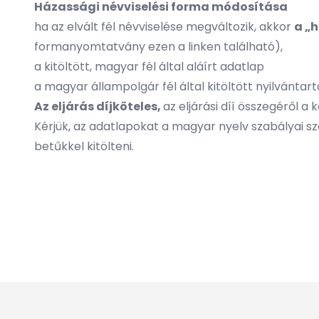
Házassági névviselési forma módosítása
ha az elvált fél névviselése megváltozik, akkor
a „
formanyomtatvány ezen a linken található
),
a kitöltött, magyar fél által aláírt adatlap
a magyar állampolgár fél által kitöltött nyilvántar
Az eljárás díjköteles,
az eljárási díí összegéről 
Kérjük, az adatlapokat a magyar nyelv szabályai sze
betűkkel kitölteni.