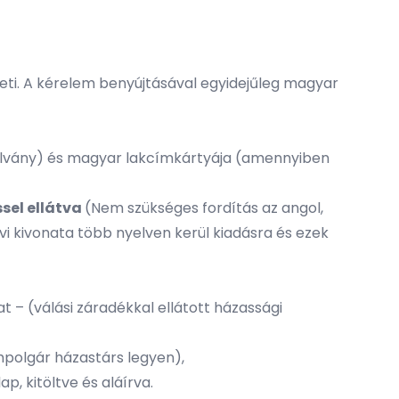
ti. A kérelem benyújtásával egyidejűleg magyar
olvány) és magyar lakcímkártyája (amennyiben
ssel ellátva
(Nem szükséges fordítás az angol,
i kivonata több nyelven kerül kiadásra és ezek
 – (válási záradékkal ellátott házassági
mpolgár házastárs legyen),
lap,
kitöltve és aláírva.