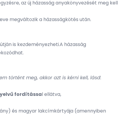
gyzésre, az új házasság anyakönyvezését meg kell
neve megváltozik a házasságkötés után.
 útján is kezdeményezheti.A házasság
jékozódhat.
rtént meg, akkor azt is kérni kell, lásd:
nyelvű fordítássa
l ellátva,
lvány) és magyar lakcímkártyája (amennyiben