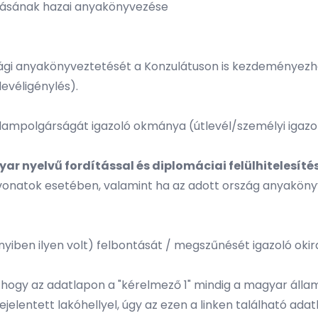
tásának hazai anyakönyvezése
gi anyakönyveztetését a Konzulátuson is kezdeményezhe
tlevéligénylés).
lampolgárságát igazoló okmánya (útlevél/személyi igaz
ar nyelvű fordítással és diplomáciai felülhitelesíté
vonatok esetében, valamint ha az adott ország anyakönyv
en ilyen volt) felbontását / megszűnését igazoló okirat
, hogy az adatlapon a "kérelmező 1" mindig a magyar álla
jelentett lakóhellyel, úgy az
ezen a linken található adat