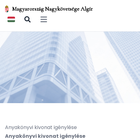
Magyarország Nagykövetsége Algír
Open main menu
Anyakönyvi kivonat igénylése
Anyakönyvi kivonat igénylése