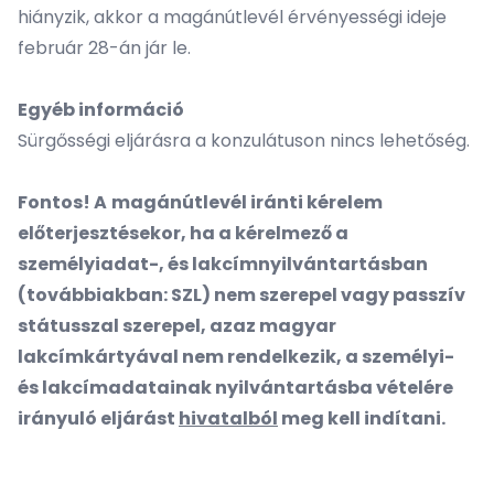
hiányzik, akkor a magánútlevél érvényességi ideje
február 28-án jár le.
Egyéb információ
Sürgősségi eljárásra a konzulátuson nincs lehetőség.
Fontos! A
magánútlevél iránti kérelem
előterjesztésekor, ha a kérelmező a
személyiadat-, és lakcímnyilvántartásban
(továbbiakban: SZL) nem szerepel vagy passzív
státusszal szerepel, azaz magyar
lakcímkártyával nem rendelkezik, a személyi-
és lakcímadatainak nyilvántartásba vételére
irányuló eljárást
hivatalból
meg kell indítani.