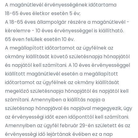
A magánútlevél érvényességének időtartama
18-65 éves életkor esetén 5 év;
A 18-65 éves állampolgár részére a magánútlevél -
kérelemre - 10 éves érvényességgel is kiállítható.
65 éven felüliek esetén 10 év.
A megállapított időtartamot az ügyfélnek az
okmány kiállítását követő születésnapja hónapjától
és napjától kell számítani. A 10 éves érvényességgel
kiállított magánútlevél esetén a megállapított
időtartamot az ügyfélnek az okmány kiállítását
megelőző születésnapja hónapjától és napjától kell
számítani. Amennyiben a kiállítás napja a
születésnap hónapjával és napjával megegyezik, úgy
az érvényességi időt ezen időponttól kell számítani.
Amennyiben az ügyfél február 29-én született és az
érvényességi idő lejártának évében ez a nap