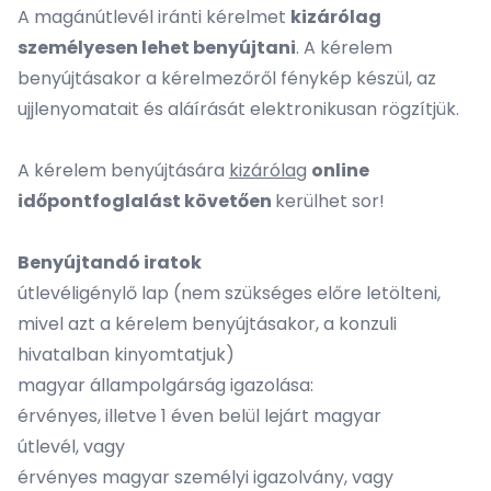
A magánútlevél iránti kérelmet
kizárólag
személyesen lehet benyújtani
. A kérelem
benyújtásakor a kérelmezőről fénykép készül, az
ujjlenyomatait és aláírását elektronikusan rögzítjük.
A kérelem benyújtására
kizárólag
online
időpontfoglalás
t követően
kerülhet sor!
Benyújtandó iratok
útlevéligénylő lap (nem szükséges előre letölteni,
mivel azt a kérelem benyújtásakor, a konzuli
hivatalban kinyomtatjuk)
magyar állampolgárság igazolása:
érvényes, illetve 1 éven belül lejárt magyar
útlevél, vagy
érvényes magyar személyi igazolvány, vagy