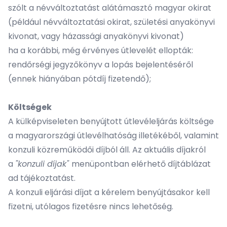
szólt a névváltoztatást alátámasztó magyar okirat
(például névváltoztatási okirat, születési anyakönyvi
kivonat, vagy házassági anyakönyvi kivonat)
ha a korábbi, még érvényes útlevelét ellopták:
rendőrségi jegyzőkönyv a lopás bejelentéséről
(ennek hiányában pótdíj fizetendő);
Költségek
A külképviseleten benyújtott útlevéleljárás költsége
a magyarországi útlevélhatóság illetékéből, valamint
konzuli közreműködői díjból áll. Az aktuális díjakról
a
"konzuli díjak"
menüpontban elérhető díjtáblázat
ad tájékoztatást.
A konzuli eljárási díjat a kérelem benyújtásakor kell
fizetni, utólagos fizetésre nincs lehetőség.