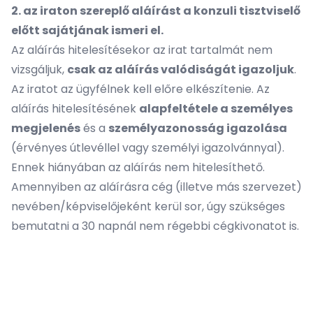
2. az iraton szereplő aláírást a konzuli tisztviselő
előtt sajátjának ismeri el.
Az aláírás hitelesítésekor az irat tartalmát nem
vizsgáljuk,
csak az aláírás valódiságát igazoljuk
.
Az iratot az ügyfélnek kell előre elkészítenie. Az
aláírás hitelesítésének
alapfeltétele a személyes
megjelenés
és a
személyazonosság igazolása
(érvényes útlevéllel vagy személyi igazolvánnyal).
Ennek hiányában az aláírás nem hitelesíthető.
Amennyiben az aláírásra cég (illetve más szervezet)
nevében/képviselőjeként kerül sor, úgy szükséges
bemutatni a 30 napnál nem régebbi cégkivonatot is.