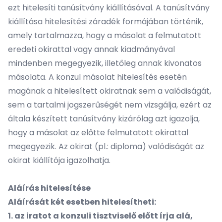
ezt hitelesíti tanúsítvány kiállításával. A tanúsítvány
kiállítása hitelesítési záradék formájában történik,
amely tartalmazza, hogy a másolat a felmutatott
eredeti okirattal vagy annak kiadmányával
mindenben megegyezik, illetőleg annak kivonatos
másolata. A konzul másolat hitelesítés esetén
magának a hitelesített okiratnak sem a valódiságát,
sem a tartalmi jogszerűségét nem vizsgálja, ezért az
általa készített tanúsítvány kizárólag azt igazolja,
hogy a másolat az előtte felmutatott okirattal
megegyezik. Az okirat (pl.: diploma) valódiságát az
okirat kiállítója igazolhatja.
Aláírás hitelesítése
Aláírását két esetben hitelesítheti:
1. az iratot a konzuli tisztviselő előtt írja alá,