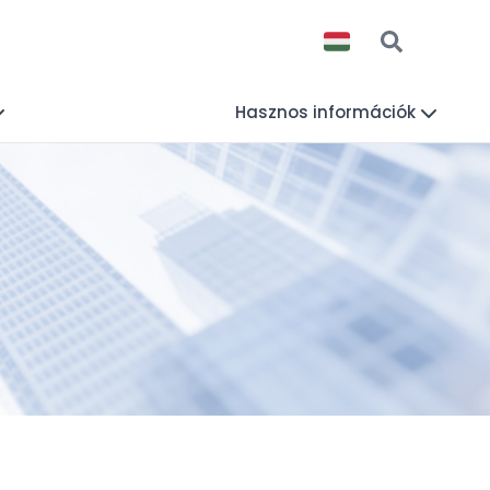
Hasznos információk