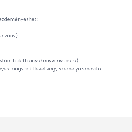
kezdeményezheti:
zolvány)
stárs halotti anyakönyvi kivonata).
nyes magyar útlevél vagy személyazonosító