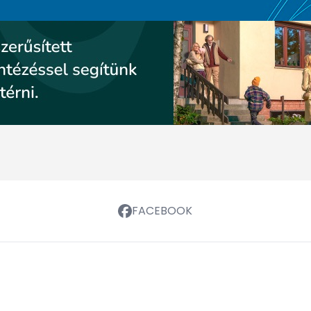
FACEBOOK