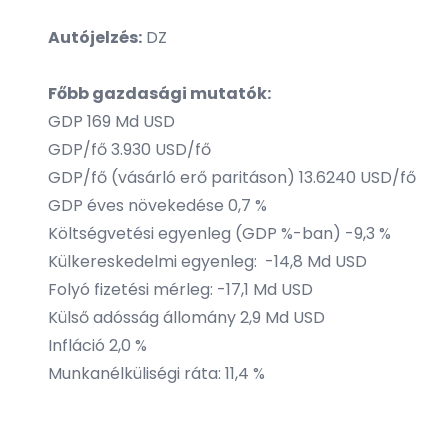
Autójelzés:
DZ
Főbb gazdasági mutatók:
GDP 169 Md USD
GDP/fő 3.930 USD/fő
GDP/fő (vásárló erő paritáson) 13.6240 USD/fő
GDP éves növekedése 0,7 %
Költségvetési egyenleg (GDP %-ban) -9,3 %
Külkereskedelmi egyenleg: -14,8 Md USD
Folyó fizetési mérleg: -17,1 Md USD
Külső adósság állomány 2,9 Md USD
Infláció 2,0 %
Munkanélküliségi ráta: 11,4 %