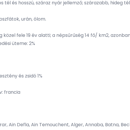
él és hosszú, száraz nyár jellemző; szárazabb, hideg tél 
foszfátok, urán, ólom.
sság közel fele 19 év alatti; a népsűrűség 14 fő/ km2, azon
kedési üteme: 2%
esztény és zsidó 1%
: francia
, Ain Defla, Ain Temouchent, Alger, Annaba, Batna, Bechar, 