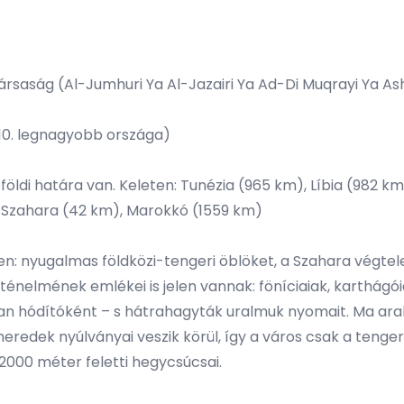
társaság (Al-Jumhuri Ya Al-Jazairi Ya Ad-Di Muqrayi Ya A
 10. legnagyobb országa)
ldi határa van. Keleten: Tunézia (965 km), Líbia (982 km)
-Szahara (42 km), Marokkó (1559 km)
: nyugalmas földközi-tengeri öblöket, a Szahara végtel
énelmének emlékei is jelen vannak: föníciaiak, karthágói
ban hódítóként – s hátrahagyták uralmuk nyomait. Ma arab
 meredek nyúlványai veszik körül, így a város csak a teng
a 2000 méter feletti hegycsúcsai.