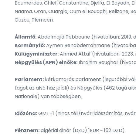
Boumerdes, Chlef, Constantine, Djelfa, El Bayadh, El 
Naama, Oran, Ouargla, Oum el Bouaghi, Relizane, Said
Ouzou, Tlemcen.
Államfő:
Abdelmajid Tebboune (hivatalban: 2019. d
Kormányfő:
Aymen Benabderrahmane (hivatalban: 20
Külügyminiszter:
Ahmed Attaf (hivatalban: 2023. 
Népgyűlés (APN) elnöke:
Ibrahim Boughali (hivatalb
Parlament:
kétkamarás parlament (legutóbbi válasz
tagot az alsó ház jelöli) és Népgyűlés (462 tagú al
Nationale) van többségben.
Időzóna:
GMT+1 (nincs téli/nyári időszámítás; nyár
Pénznem:
algériai dinár (DZD) 1EUR ~ 152 DZD)