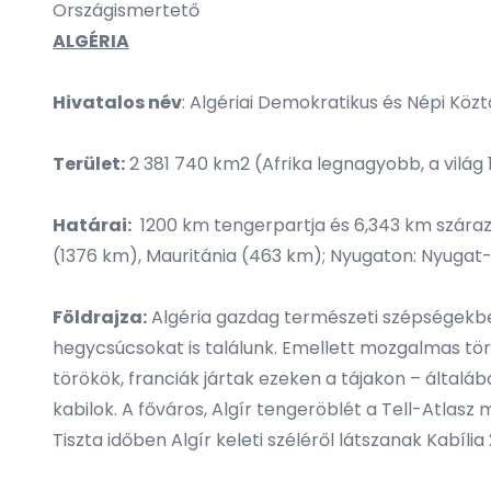
Országismertető
ALGÉRIA
Hivatalos név
: Algériai Demokratikus és Népi Köz
Terület:
2 381 740 km2 (Afrika legnagyobb, a világ
Határai:
1200 km tengerpartja és 6,343 km szárazfö
(1376 km), Mauritánia (463 km); Nyugaton: Nyugat
Földrajza:
Algéria gazdag természeti szépségekben
hegycsúcsokat is találunk. Emellett mozgalmas tört
törökök, franciák jártak ezeken a tájakon – általá
kabilok. A főváros, Algír tengeröblét a Tell-Atlasz
Tiszta időben Algír keleti széléről látszanak Kabíli