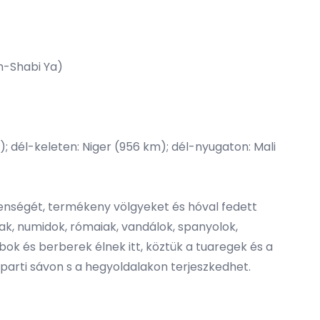
sh-Shabi Ya)
; dél-keleten: Niger (956 km); dél-nyugaton: Mali
enségét, termékeny völgyeket és hóval fedett
ak, numidok, rómaiak, vandálok, spanyolok,
ok és berberek élnek itt, köztük a tuaregek és a
erparti sávon s a hegyoldalakon terjeszkedhet.