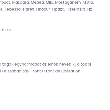
Laghouat, Mascara, Medea, Mila, Mostaganem, M'Sila,
Tebessa, Tiaret, Tindouf, Tipaza, Tissemsilt, Tizi
 évre.
a tagok egyharmadát az elnök nevezi ki, a többi
i Felszabadítási Front (Front de Libération