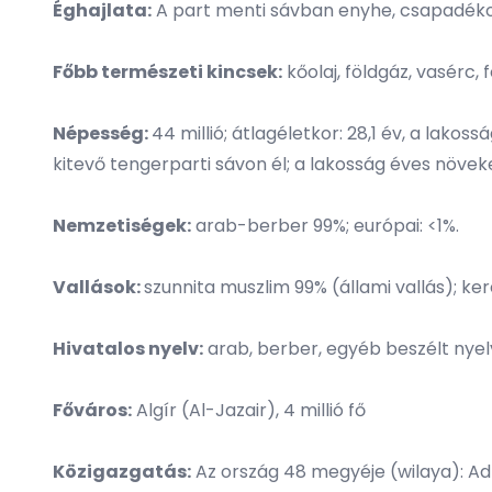
Éghajlata:
A part menti sávban enyhe, csapadékos t
Főbb természeti kincsek:
kőolaj, földgáz, vasérc, 
Népesség:
44 millió; átlagéletkor: 28,1 év, a lako
kitevő tengerparti sávon él; a lakosság éves növe
Nemzetiségek:
arab-berber 99%; európai: <1%.
Vallások:
szunnita muszlim 99% (állami vallás); ker
Hivatalos nyelv:
arab, berber, egyéb beszélt nyelv
Főváros:
Algír (Al-Jazair), 4 millió fő
Közigazgatás:
Az ország 48 megyéje (wilaya): Adrar