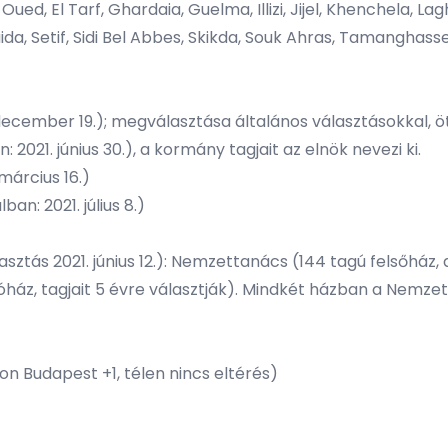
Oued, El Tarf, Ghardaia, Guelma, Illizi, Jijel, Khenchela, 
a, Setif, Sidi Bel Abbes, Skikda, Souk Ahras, Tamanghasset, 
ecember 19.); megválasztása általános választásokkal, öt
21. június 30.), a kormány tagjait az elnök nevezi ki.
március 16.)
an: 2021. július 8.)
tás 2021. június 12.): Nemzettanács (144 tagú felsőház, 
sóház, tagjait 5 évre választják). Mindkét házban a Nemzet
on Budapest +1, télen nincs eltérés)