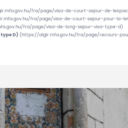
lgir.mfa.gov.hu/fra/page/visa-de-court-sejour-de-lesp
gir.mfa.gov.hu/fra/page/visa-de-court-sejour-pour-la-le
.mfa.gov.hu/fra/page/visa-de-long-sejour-visa-type-d
)
 type D)
(
https://algir.mfa.gov.hu/fra/page/recours-p