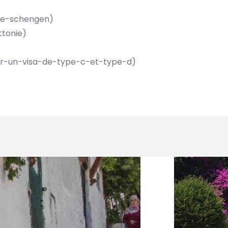
ace-schengen
)
ttonie
)
our-un-visa-de-type-c-et-type-d
)